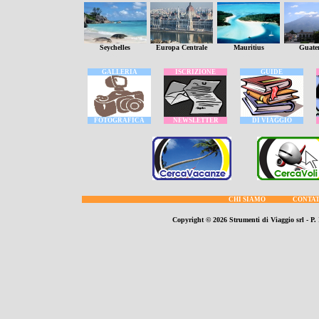
TOUR
TOUR
Seychelles
Europa Centrale
Mauritius
Guate
tour
tour
tour
tou
.
GALLERIA
.
.
ISCRIZIONE
.
.
GUIDE
.
.
.
FOTOGRAFICA
.
.
NEWSLETTER
.
.
DI VIAGGIO
.
.
CHI SIAMO
CONTA
Copyright ©
2026 Strumenti di Viaggio srl - P