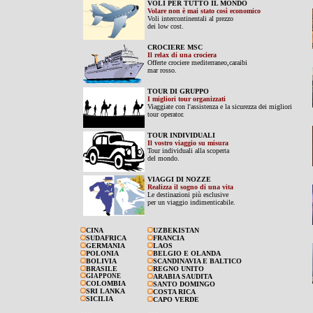
VOLI PER TUTTO IL MONDO
Volare non è mai stato così economico
Voli intercontinentali al prezzo
dei low cost.
CROCIERE MSC
Il relax di una crociera
Offerte crociere mediterraneo,caraibi
mar rosso.
TOUR DI GRUPPO
I migliori tour organizzati
Viaggiate con l'assistenza e la sicurezza dei migliori
tour operator.
TOUR INDIVIDUALI
Il vostro viaggio su misura
Tour individuali alla scoperta
del mondo.
VIAGGI DI NOZZE
Realizza il sogno di una vita
Le destinazioni più esclusive
per un viaggio indimenticabile.
CINA
UZBEKISTAN
SUDAFRICA
FRANCIA
GERMANIA
LAOS
POLONIA
BELGIO E OLANDA
BOLIVIA
SCANDINAVIA E BALTICO
BRASILE
REGNO UNITO
GIAPPONE
ARABIA SAUDITA
COLOMBIA
SANTO DOMINGO
SRI LANKA
COSTA RICA
SICILIA
CAPO VERDE