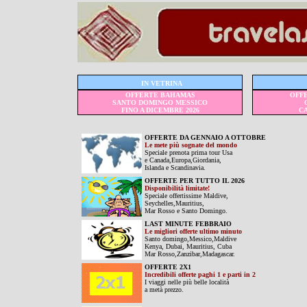
IN VETRINA
OFFERTE BAHAMAS
OFFE
SANTO DOMINGO MESSICO
FINO A DICEMBRE 2026
C
OFFERTE DA GENNAIO A OTTOBRE
Le mete più sognate del mondo
Speciale prenota prima tour Usa
e Canada,Europa,Giordania,
Islanda e Scandinavia.
OFFERTE PER TUTTO IL 2026
Disponibilità limitate!
Speciale offertissime Maldive,
Seychelles,Mauritius,
Mar Rosso e Santo Domingo.
LAST MINUTE FEBBRAIO
Le migliori offerte ultimo minuto
Santo domingo,Messico,Maldive
Kenya, Dubai, Mauritius, Cuba
Mar Rosso,Zanzibar,Madagascar.
OFFERTE 2X1
Incredibili offerte paghi 1 e parti in 2
I viaggi nelle più belle località
a metà prezzo.