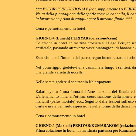
*** ESCURSIONE OPZIONALE (con supplemento) A PERIY
Visita della piantagione delle spezie come la cannella, il ca
la lavorazione prima di raggiungere il mercato finale. ***
Cena e pernottamento in hotel.
GIORNO 4 (Lunedì) PERIYAR (colazione/cena)
Colazione in hotel. In mattina crociera sul Lago Periyar, s
artificiale, passando attraverso vaste piantagioni di banane e
Escursione nell’interno del parco, regno incontrastato di scimmi
Nel pomeriggio godetevi una camminata lungo i sentieri, da c
una grande varietà di uccelli.
Nella serata godete il spettacolo Kalaripayattu
Kalaripayattu è una forma dell’arte marziale del Kerala ed 
L'allenamento mira all’ottima coordinazione della mente e
marichil (Salto mortale) ecc., Seguito dalle lezioni sull'us
d'arte è usata per l'autoespressione nelle forme della danza, nel
Cena e pernottamento in hotel.
GIORNO 5 (Martedì) PERIYAR/KUMARAKOM (colazione
Prima colazione in hotel. In mattinata partenza per Kumarako