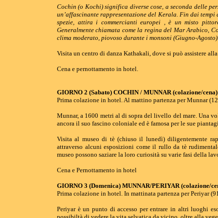
Cochin (o Kochi) significa diverse cose, a seconda delle pers
un’affascinante rappresentazione del Kerala. Fin dai tempi 
spezie, attira i commercianti europei , è un misto pitt
Generalmente chiamata come la regina del Mar Arabico, Coc
clima moderato, piovoso durante i monsoni (Giugno-Agosto). 
Visita un centro di danza Kathakali, dove si può assistere all
Cena e pernottamento in hotel.
GIORNO 2 (Sabato) COCHIN / MUNNAR (colazione/cena)
Prima colazione in hotel. Al mattino partenza per Munnar (12
Munnar, a 1600 metri al di sopra del livello del mare. Una vo
ancora il suo fascino coloniale ed è famosa per le sue piantagi
Visita al museo di tè (chiuso il lunedì) diligentemente ra
attraverso alcuni esposizioni come il rullo da tè rudimenta
museo possono saziare la loro curiosità su varie fasi della la
Cena e Pernottamento in hotel
GIORNO 3 (Domenica) MUNNAR/PERIYAR (colazione/ce
Prima colazione in hotel. In mattinata partenza per Periyar (9
Periyar è un punto di accesso per entrare in altri luoghi e
possibiltà di vedere la vita selvatica da vicino, oltre alla veg