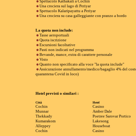
Spettacolo Kathakali a Cochin
Una crociera sul lago di Periyar
Spettacolo Kalaripayattu a Periyar
Una crociera su casa galleggiante con pranzo a bordo
La quota non include:
Tasse aeroportuali
Quota iscrizione
Escursioni facoltative
Pasti non indicati nel programma
Bevande, mance, extra di carattere personale
Visto
Quanto non specificato alla voce "la quota include"
Assicurazione annullamento/medico/bagaglio 4% del costo 
quarantena Covid in loco)
Hotel previsti o similari :
Città
Hotel
Cochin
Casino
Munnar
Amber Dale
Thekkady
Poetree Sarovar Portico
Kumarakom
Lakesong
Alleppey
Houseboat
Cochin
Casino