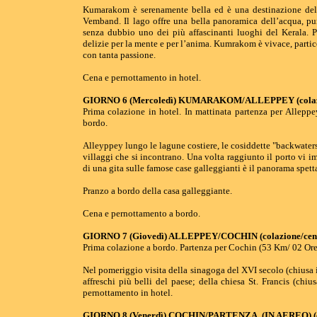
Kumarakom è serenamente bella ed è una destinazione delle
Vemband. Il lago offre una bella panoramica dell’acqua, pu
senza dubbio uno dei più affascinanti luoghi del Kerala. P
delizie per la mente e per l’anima. Kumrakom è vivace, partic
con tanta passione.
Cena e pernottamento in hotel.
GIORNO 6 (Mercoledì) KUMARAKOM/ALLEPPEY (colazi
Prima colazione in hotel. In mattinata partenza per Allepp
bordo.
Alleyppey lungo le lagune costiere, le cosiddette "backwaters"
villaggi che si incontrano. Una volta raggiunto il porto vi i
di una gita sulle famose case galleggianti è il panorama spetta
Pranzo a bordo della casa galleggiante.
Cena e pernottamento a bordo.
GIORNO 7 (Giovedì) ALLEPPEY/COCHIN (colazione/cen
Prima colazione a bordo. Partenza per Cochin (53 Km/ 02 Ore).
Nel pomeriggio visita della sinagoga del XVI secolo (chiusa i
affreschi più belli del paese; della chiesa St. Francis (chi
pernottamento in hotel.
GIORNO 8 (Venerdì) COCHIN/PARTENZA (IN AEREO) (c