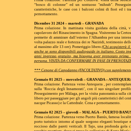
“bosco di colonne” ed un sontuoso "mihrab". Proseguim
caratteristiche, le case con i balconi colmi di fiori ed i 
pernottamento.
Dicembre 31 2024 – martedì – GRANADA
Prima colazione. In mattinata visita guidata della città, 
capolavoro del Rinascimento in Spagna. Visiteremo la Certos
permette di ammirare dall’esterno l’Alhambra per una inten
volta palazzo reale e fortezza dei re Naziridi, testimonio de
al massimo alle 13 ore). Pomeriggio libero
(Chi acquisterà il
anche se sono disponibili audioguide in italiano. Costo in
anni ingresso gratuito, ma bisogna aver prenotato prima. 
persona. VISITA DA CONFERMARE IN FASE DI PRENOTAZ
*** Cenone di Capodanno (FACOLTATIVO) con supplemento - 
Gennaio 01 2025 – mercoledì – GRANADA – ANTEQUE
Prima colazione. Partenza verso Antequera , per contemplare 
sulla ‘Roccia degli Innamorati’, con il suo singolare profi
Proseguimento per Málaga, per la visita panoramica sulla cit
libero per passeggiare per gli angoli più caratteristici del ce
nacque Picasso) e la Cattedrale. Cena e pernottamento.
Gennaio 02 2025 – giovedì – MALAGA – PUERTO BAN
Prima colazione. Partenza verso Puerto Banús, famosa località 
porto turistico intorno al quale sorgono eleganti boutique 
roccioso dalle pareti verticali. Il Tajo, una profonda gola 
vecchio quartiere, dove si trova la collegiata di Santa María