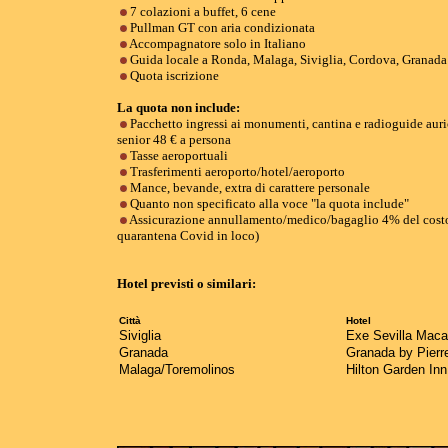
7 colazioni a buffet, 6 cene
Pullman GT con aria condizionata
Accompagnato
re solo in Italiano
Guida locale a Ronda, Malaga, Siviglia, Cordova, Granada
Quota iscrizione
La quota non include:
Pacchetto ingressi ai monumenti, cantina e radioguide auri
senior 48 € a persona
Tasse aeroportuali
Trasferimenti aeroporto/hotel/aeroporto
Mance, bevande, extra di carattere personale
Quanto non specificato alla voce "la quota include"
Assicurazione annullamento/medico/bagaglio 4% del costo 
quarantena Covid in loco)
Hotel previsti o similari:
Città
Hotel
Siviglia
Exe Sevilla Macar
Granada
Granada by Pierr
Malaga/Toremolinos
Hilton Garden Inn