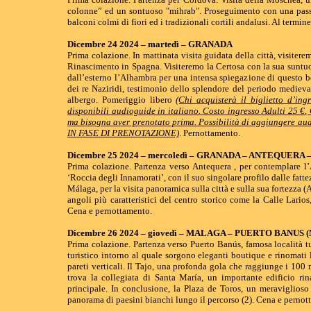
colonne” ed un sontuoso "mihrab". Proseguimento con una passegg
balconi colmi di fiori ed i tradizionali cortili andalusi. Al ter
Dicembre 24 2024 – martedì – GRANADA
Prima colazione. In mattinata visita guidata della città, visiter
Rinascimento in Spagna. Visiteremo la Certosa con la sua suntu
dall’esterno l’Alhambra per una intensa spiegazione di questo b
dei re Naziridi, testimonio dello splendore del periodo medieva
albergo. Pomeriggio libero
(Chi acquisterà il biglietto d’in
disponibili audioguide in italiano. Costo ingresso Adulti 25 €,
ma bisogna aver prenotato prima. Possibilità di aggiungere a
IN FASE DI PRENOTAZIONE)
. Pernottamento.
Dicembre 25 2024 – mercoledì – GRANADA – ANTEQUERA
Prima colazione. Partenza verso Antequera , per contemplare l’A
‘Roccia degli Innamorati’, con il suo singolare profilo dalle fat
Málaga, per la visita panoramica sulla città e sulla sua fortezza 
angoli più caratteristici del centro storico come la Calle Lario
Cena e pernottamento.
Dicembre 26 2024 – giovedì – MALAGA – PUERTO BANUS
Prima colazione. Partenza verso Puerto Banús, famosa località tur
turistico intorno al quale sorgono eleganti boutique e rinomati
pareti verticali. Il Tajo, una profonda gola che raggiunge i 100 m
trova la collegiata di Santa María, un importante edificio r
principale. In conclusione, la Plaza de Toros, un meraviglios
panorama di paesini bianchi lungo il percorso (2). Cena e pernot